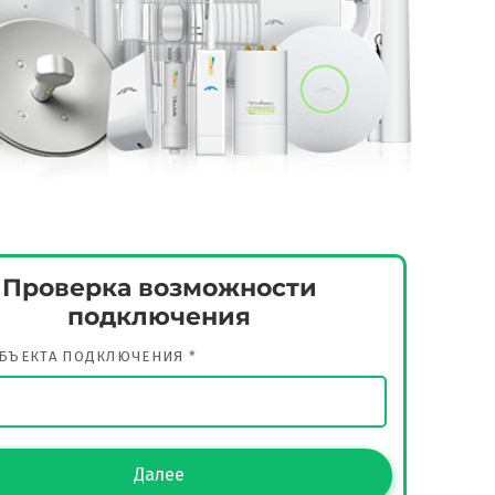
Проверка возможности
Введите
подключения
возмо
ВАШЕ ИМЯ
ОБЪЕКТА ПОДКЛЮЧЕНИЯ *
НОМЕР ТЕ
Далее