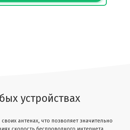
Нажимая к
бых устройствах
 своих антенах, что позволяет значительно
виях скорость беспроводного интернета