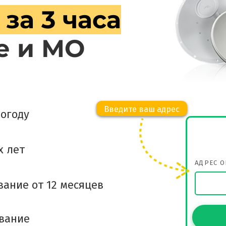
 за 3 часа
е и МО
Введите ваш адрес
огоду
х лет
АДРЕС 
вание от 12 месяцев
ование