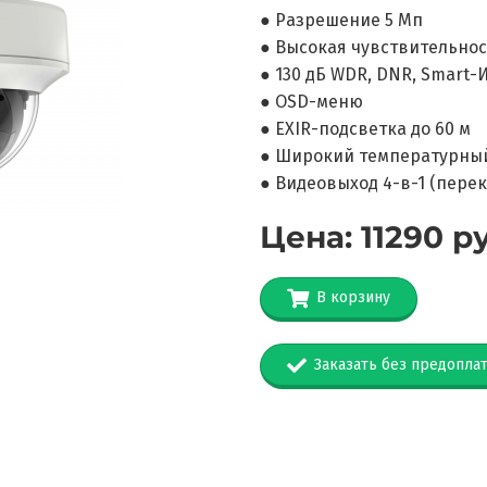
● Разрешение 5 Мп
● Высокая чувствительност
● 130 дБ WDR, DNR, Smart-
● OSD-меню
● EXIR-подсветка до 60 м
● Широкий температурный
● Видеовыход 4-в-1 (пере
Цена: 11290 р
В корзину
Заказать без предопла