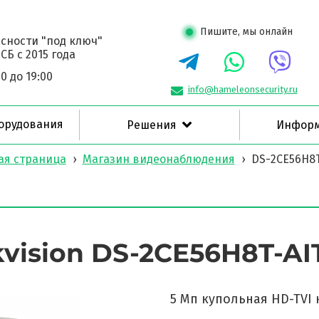
Пишите, мы онлайн
сности "под ключ"
Б с 2015 года
0 до 19:00
info@hameleonsecurity.ru
орудования
Решения
Инфор
ая страница
›
Магазин видеонаблюдения
›
DS-2CE56H8T
kvision DS-2CE56H8T-AI
5 Мп купольная HD-TVI 