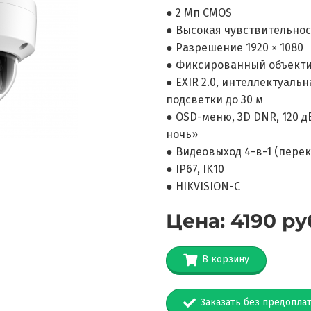
● 2 Мп CMOS
● Высокая чувствительнос
● Разрешение 1920 × 1080
● Фиксированный объекти
● EXIR 2.0, интеллектуаль
подсветки до 30 м
● OSD-меню, 3D DNR, 120 
ночь»
● Видеовыход 4-в-1 (пере
● IP67, IK10
● HIKVISION-C
Цена: 4190 р
В корзину
Заказать без предопла