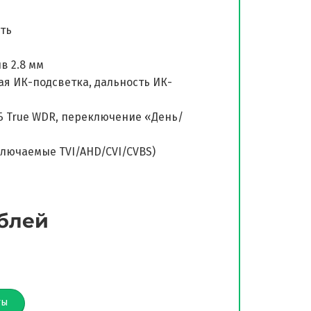
ть
в 2.8 мм
ная ИК-подсветка, дальность ИК-
дБ True WDR, переключение «День/
ключаемые TVI/AHD/CVI/CVBS)
ублей
ты