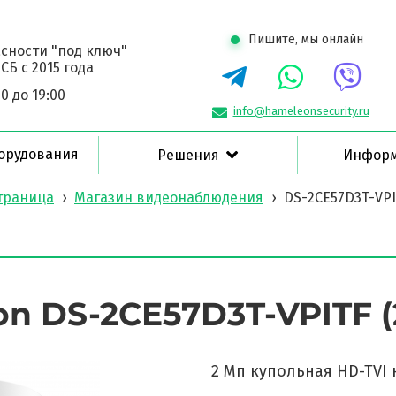
Пишите, мы онлайн
сности "под ключ"
Б с 2015 года
0 до 19:00
info@hameleonsecurity.ru
орудования
Решения
Инфор
траница
›
Магазин видеонаблюдения
›
DS-2CE57D3T-VPI
ion DS-2CE57D3T-VPITF 
2 Мп купольная HD-TVI 